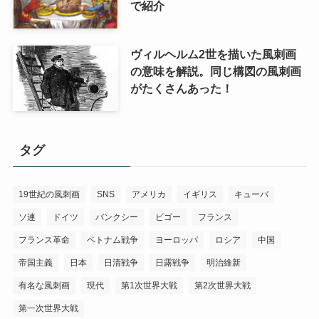
で紹介
ヴィルヘルム2世を描いた風刺画
の意味を解説。同じ構図の風刺画
がたくさんあった！
タグ
19世紀の風刺画
SNS
アメリカ
イギリス
キューバ
ソ連
ドイツ
バンクシー
ビゴー
フランス
フランス革命
ベトナム戦争
ヨーロッパ
ロシア
中国
帝国主義
日本
日清戦争
日露戦争
明治維新
有名な風刺画
現代
第1次世界大戦
第2次世界大戦
第一次世界大戦