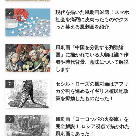
現代を描いた風刺画34選！スマホ
社会を痛烈に皮肉ったものやクス
っと笑える風刺画を紹介
風刺画「中国を分割する列強諸
国」に描かれている人物は誰？作
者や時代背景、意味について解説
します
セシル・ローズの風刺画はアフリ
カ分割を進めるイギリス植民地政
策を揶揄したものだった！
風刺画「ヨーロッパの火薬庫」を
完全解説！ ロシア視点で描かれた
風刺画もあった！