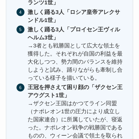
ランツ1世」
激しく踊る3人「ロシア皇帝アレクサ
ンドル1世」
激しく踊る3人「プロイセン王ヴィル
ヘルム3世」
→3者とも戦勝国として広大な領土を
獲得した。それぞれが自国の利益を最
大化しつつ、勢力間のバランスを維持
しようと試み、踊りながらも牽制し合
っている様子を描いている。
王冠を押さえて困り顔の「ザクセン王
アウグスト1世」
→ザクセン王国はかつてライン同盟
（ナポレオン1世の圧力により成立し
た国家連合）に所属していたが、寝返
った。ナポレオン戦争の戦勝国である
ものの、ウィーン会議で領土を取られ