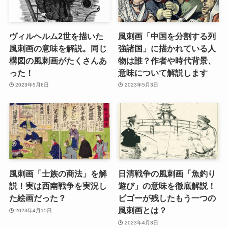
ヴィルヘルム2世を描いた
風刺画「中国を分割する列
風刺画の意味を解説。同じ
強諸国」に描かれている人
構図の風刺画がたくさんあ
物は誰？作者や時代背景、
った！
意味について解説します
2023年5月6日
2023年5月3日
風刺画「士族の商法」を解
日清戦争の風刺画「魚釣り
説！実は西南戦争を実況し
遊び」の意味を徹底解説！
た絵画だった？
ビゴーが残したもう一つの
風刺画とは？
2023年4月15日
2023年4月3日