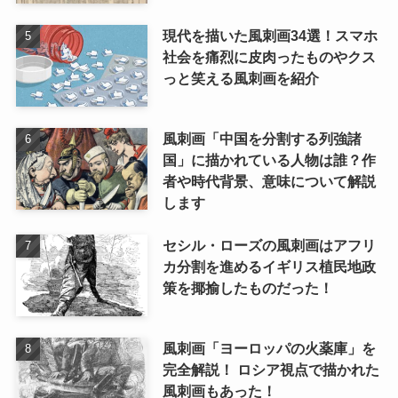
現代を描いた風刺画34選！スマホ
社会を痛烈に皮肉ったものやクス
っと笑える風刺画を紹介
風刺画「中国を分割する列強諸
国」に描かれている人物は誰？作
者や時代背景、意味について解説
します
セシル・ローズの風刺画はアフリ
カ分割を進めるイギリス植民地政
策を揶揄したものだった！
風刺画「ヨーロッパの火薬庫」を
完全解説！ ロシア視点で描かれた
風刺画もあった！