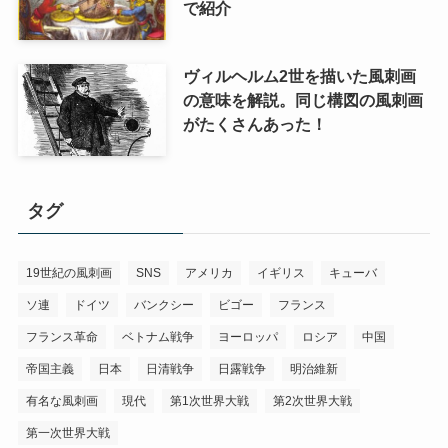
で紹介
ヴィルヘルム2世を描いた風刺画
の意味を解説。同じ構図の風刺画
がたくさんあった！
タグ
19世紀の風刺画
SNS
アメリカ
イギリス
キューバ
ソ連
ドイツ
バンクシー
ビゴー
フランス
フランス革命
ベトナム戦争
ヨーロッパ
ロシア
中国
帝国主義
日本
日清戦争
日露戦争
明治維新
有名な風刺画
現代
第1次世界大戦
第2次世界大戦
第一次世界大戦