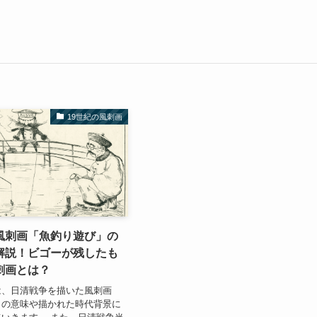
19世紀の風刺画
風刺画「魚釣り遊び」の
解説！ビゴーが残したも
刺画とは？
は、日清戦争を描いた風刺画
」の意味や描かれた時代背景に