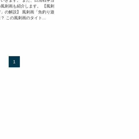
いきます。 また、日清戦争当
風刺画も紹介します。 【風刺
」の解説】 風刺画「魚釣り遊
？ この風刺画のタイト...
1