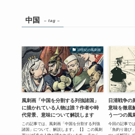
中国
– tag –
19世紀の風刺画
風刺画「中国を分割する列強諸国」
日清戦争の
に描かれている人物は誰？作者や時
意味を徹底
代背景、意味について解説します
う一つの風
この記事では、風刺画「中国を分割する列強
今回の記事で
諸国」について、解説します。 【】 この風刺
「魚釣り遊び