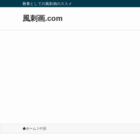
教養としての風刺画のススメ
風刺画.com
ホーム
中国