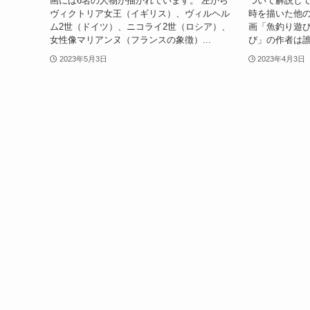
画には6名の人物が描かれています。 左から
ついて解説して
ヴィクトリア女王（イギリス）、ヴィルヘル
時を描いた他の
ム2世（ドイツ）、ニコライ2世（ロシア）、
画「魚釣り遊び
女性像マリアンヌ（フランスの象徴）...
び」の作者は誰
2023年5月3日
2023年4月3日