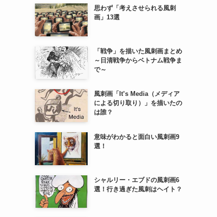
思わず「考えさせられる風刺
画」13選
「戦争」を描いた風刺画まとめ
～日清戦争からベトナム戦争ま
で～
風刺画「It’s Media（メディア
による切り取り）」を描いたの
は誰？
意味がわかると面白い風刺画9
選！
シャルリー・エブドの風刺画6
選！行き過ぎた風刺はヘイト？