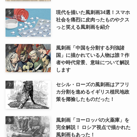
現代を描いた風刺画34選！スマホ
社会を痛烈に皮肉ったものやクス
っと笑える風刺画を紹介
風刺画「中国を分割する列強諸
国」に描かれている人物は誰？作
者や時代背景、意味について解説
します
セシル・ローズの風刺画はアフリ
カ分割を進めるイギリス植民地政
策を揶揄したものだった！
風刺画「ヨーロッパの火薬庫」を
完全解説！ ロシア視点で描かれた
風刺画もあった！