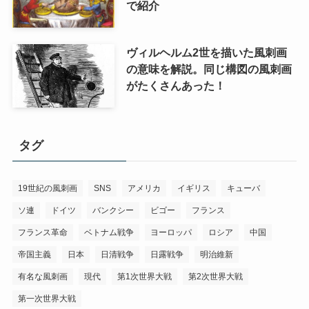
で紹介
ヴィルヘルム2世を描いた風刺画
の意味を解説。同じ構図の風刺画
がたくさんあった！
タグ
19世紀の風刺画
SNS
アメリカ
イギリス
キューバ
ソ連
ドイツ
バンクシー
ビゴー
フランス
フランス革命
ベトナム戦争
ヨーロッパ
ロシア
中国
帝国主義
日本
日清戦争
日露戦争
明治維新
有名な風刺画
現代
第1次世界大戦
第2次世界大戦
第一次世界大戦